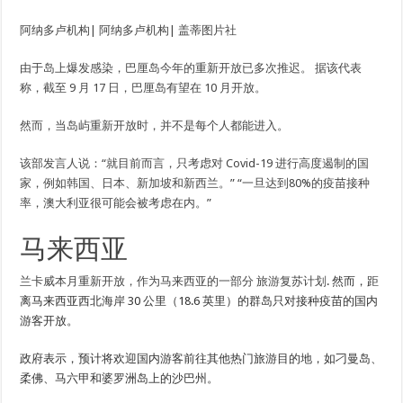
阿纳多卢机构| 阿纳多卢机构| 盖蒂图片社
由于岛上爆发感染，巴厘岛今年的重新开放已多次推迟。 据该代表
称，截至 9 月 17 日，巴厘岛有望在 10 月开放。
然而，当岛屿重新开放时，并不是每个人都能进入。
该部发言人说：“就目前而言，只考虑对 Covid-19 进行高度遏制的国
家，例如韩国、日本、新加坡和新西兰。” “一旦达到80%的疫苗接种
率，澳大利亚很可能会被考虑在内。”
马来西亚
兰卡威本月重新开放，作为马来西亚的一部分
旅游复苏计划
. 然而，距
离马来西亚西北海岸 30 公里（18.6 英里）的群岛只对接种疫苗的国内
游客开放。
政府表示，预计将欢迎国内游客前往其他热门旅游目的地，如刁曼岛、
柔佛、马六甲和婆罗洲岛上的沙巴州。