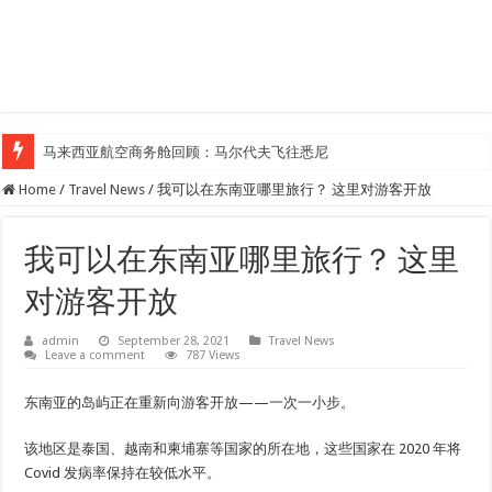
马来西亚航空商务舱回顾：马尔代夫飞往悉尼
Klook客路汇聚超过50位旅游创作者，参与马来西亚Kreatorverse IN x ME 
Home
/
Travel News
/
我可以在东南亚哪里旅行？ 这里对游客开放
我可以在东南亚哪里旅行？ 这里
对游客开放
admin
September 28, 2021
Travel News
Leave a comment
787 Views
东南亚的岛屿正在重新向游客开放——一次一小步。
该地区是泰国、越南和柬埔寨等国家的所在地，这些国家在 2020 年将
Covid 发病率保持在较低水平。