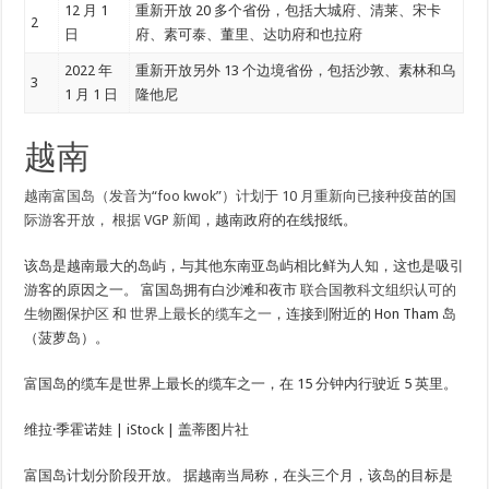
12 月 1
重新开放 20 多个省份，包括大城府、清莱、宋卡
2
日
府、素可泰、董里、达叻府和也拉府
2022 年
重新开放另外 13 个边境省份，包括沙敦、素林和乌
3
1 月 1 日
隆他尼
越南
越南富国岛（发音为“foo kwok”）计划于 10 月重新向已接种疫苗的国
际游客开放，
根据 VGP 新闻
，越南政府的在线报纸。
该岛是越南最大的岛屿，与其他东南亚岛屿相比鲜为人知，这也是吸引
游客的原因之一。 富国岛拥有白沙滩和夜市
联合国教科文组织认可的
生物圈保护区
和
世界上最长的缆车之一
，连接到附近的 Hon Tham 岛
（菠萝岛）。
富国岛的缆车是世界上最长的缆车之一，在 15 分钟内行驶近 5 英里。
维拉·季霍诺娃 | iStock | 盖蒂图片社
富国岛计划分阶段开放。 据越南当局称，在头三个月，该岛的目标是