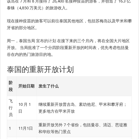
该岛在 7 月和 8 月接待了 26,400 名接种疫苗的游客，并创造了 16.3 亿
泰铢（4,850 万美元）的旅游收入。
现在接种疫苗的旅客可以前往泰国其他地区，包括苏梅岛以及甲米和攀
牙省的部分地区。
周一，泰国当局
宣布的计划
在接下来的三个月内，将在全国大片地区
开放。 当局批准了一个分四阶段重新开放的时间表，优先考虑包括曼
谷在内的热门旅游目的地。
泰国的重新开放计划
阶
开始日期
发生了什么
段
飞
10 月 1
继续重新开放普吉岛、素叻他尼、甲米和攀牙府；
行
日
更多地方在甲米开放
员
重新开放另外 7 个省份，包括曼谷、清迈、芭堤雅
1
11月1日
和华欣等热门景点