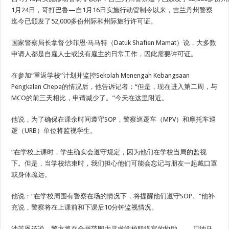
1月24日，哥打巴鲁—自1月16日实施行动管制令以来，吉兰丹州警察
迄今已颁发了52,000多份州际和州际旅行许可证。
国家警察局长拿督·沙菲恩·马马特（Datuk Shafien Mamat）说，大多数
申请人都是自雇人士或没有雇主的日常工作，因此需要许可证。
在参加“重返学校”计划并监控Sekolah Menengah Kebangsaan
Pengkalan Chepa的情况后，他告诉记者：“但是，现在进入第二周，与
MCO的前三天相比，申请减少了。”今天在这里附近。
他说，为了确保在课余时间遵守SOP，警察巡逻车（MPV）和摩托车巡
逻（URB）单位将监视学生。
“在学校上课时，学生确实会遵守规定，因为他们在学校当局的监视
下。但是，当学校结束时，我们担心他们可能会忘记与朋友一起戴口罩
或身体疏远。
他说：“在学校周围有警察在场的情况下，将提醒他们遵守SOP。”他补
充说，警察将在上课前和下课后10分钟监视情况。
沙菲恩还说，警方将在全州范围内寻求学校联络官的协助。 —贝纳马