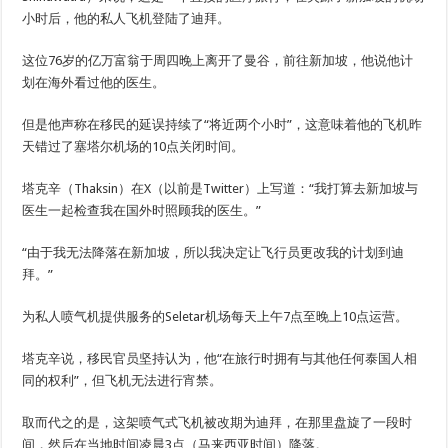
小时后，他的私人飞机登陆了迪拜。
这位76岁的亿万富翁于周四晚上离开了曼谷，前往新加坡，他说他计
划在海外看过他的医生。
但是他声称在移民的延误持续了“将近两个小时”，这意味着他的飞机昨
天错过了塞塔尔机场的10点关闭时间。
塔克辛（Thaksin）在X（以前是Twitter）上写道：“我打算去新加坡与
医生一起检查我在国外时照顾我的医生。”
“由于我无法降落在新加坡，所以我决定让飞行员更改我的计划到迪
拜。”
为私人喷气机提供服务的Seletar机场每天上午7点至晚上10点运营。
塔克辛说，移民官员坚持认为，他“在旅行时拥有与其他任何泰国人相
同的权利”，但飞机无法进行宵禁。
取而代之的是，这架喷气式飞机被改期为迪拜，在那里盘旋了一段时
间，然后在当地时间凌晨3点（马来西亚时间）降落。