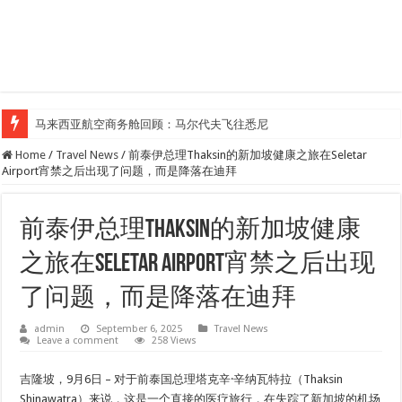
马来西亚航空商务舱回顾：马尔代夫飞往悉尼
Klook客路汇聚超过50位旅游创作者，参与马来西亚Kreatorverse IN x ME 
Home
/
Travel News
/
前泰伊总理Thaksin的新加坡健康之旅在Seletar
Airport宵禁之后出现了问题，而是降落在迪拜
前泰伊总理Thaksin的新加坡健康
之旅在Seletar Airport宵禁之后出现
了问题，而是降落在迪拜
admin
September 6, 2025
Travel News
Leave a comment
258 Views
吉隆坡，9月6日 – 对于前泰国总理塔克辛·辛纳瓦特拉（Thaksin
Shinawatra）来说，这是一个直接的医疗旅行，在失踪了新加坡的机场