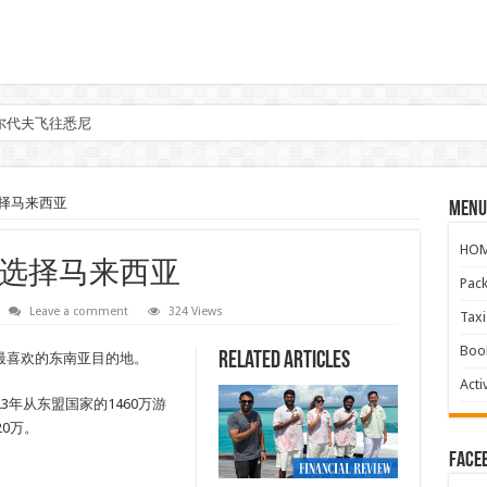
尔代夫飞往悉尼
参与马来西亚Kreatorverse IN x ME 2026
择马来西亚
Menu
HO
选择马来西亚
Pac
Leave a comment
324 Views
Ta
Boo
Related Articles
最喜欢的东南亚目的地。
Activ
3年从东盟国家的1460万游
0万。
face