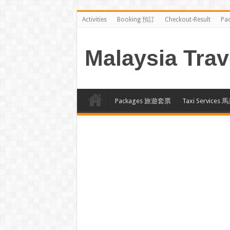
Activities
Booking 預訂
Checkout-Result
Pa
Malaysia Trav
Packages 旅遊套票
Taxi Servi