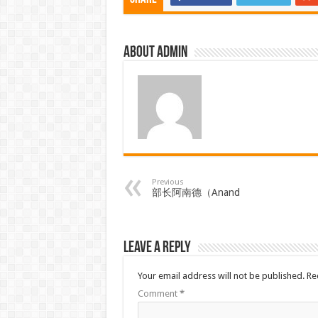
About admin
Previous
部长阿南德（Anand
Leave a Reply
Your email address will not be published.
Re
Comment
*