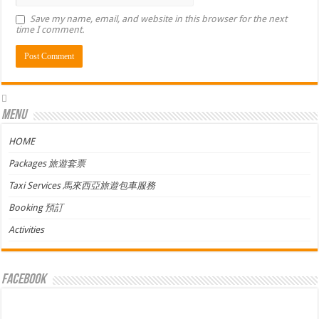
Save my name, email, and website in this browser for the next
time I comment.
Menu
HOME
Packages 旅遊套票
Taxi Services 馬來西亞旅遊包車服務
Booking 預訂
Activities
facebook