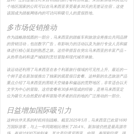
个地区国家的公民可以在马来西亚享受最多30天的无签证住宿，这使
该国成为踏板网络内的可访问和吸引人的度假胜地。
多市场促销推动
作为战略路线图的一部分，马来西亚的踏板车和旅游业将推出共同品牌
的营销活动，包括数字广告，有影响力的活动以及为旅行专业人员和媒
体进行精心策划的熟悉之旅。这些举措旨在突出马来西亚的丰富产品 –
从热带岛屿和遗产城镇到烹饪冒险和现代城市体验。
该运动还利用了马来西亚在各个利基旅行领域的可见性上升。最近的一
个例子是在新加坡推出了独家的观星假日套餐。这种新的生态旅游产品
重点介绍了马来西亚的黑暗天空储备和偏远的荒野地区，非常适合以天
文学为中心的冒险。这些套餐有30多种现成的经验，是将马来西亚定
位为吸引大自然爱好者和冒险寻求者的目的地的广泛推动的一部分。
日益增加国际吸引力
这种伙伴关系的时机特别战略。截至2025年5月，马来西亚已欢迎1690
万国际游客，与上一年同期相比增长了20.4％。新加坡仍然是最高源市
场，有超过830万的到来，其次是印度尼西亚，中国，泰国和印度。强