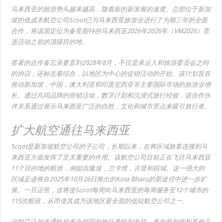
马来西亚的旅游势头越来越高，随着新的新发展的速度。总部位于新加
坡的低成本航空公司Scoot已与马来西亚旅游业进行了为期三年的全面
合作，将该国定位为备受期待的马来西亚2026年2026年（VM2026）竞
选活动之前的顶级目的地。
签署的合作备忘录要直到2028年8月，不仅是承运人和旅游委员会之间
的协议，还标志着综合，以地区为中心的促销活动的开始。该计划旨在
推动新加坡，中国，澳大利亚和印度尼西亚等主要国际市场的旅游业增
长。通过共同品牌的营销活动，数字计划和沉浸式旅行经验，该合作伙
伴关系通过展示马来西亚广泛的自然，文化和城市景点来吸引旅行者。
扩大航空通往马来西亚
Scoot是新加坡航空公司的子公司，长期以来，在将区域旅客连接到马
来西亚方面发挥了至关重要的作用。该航空公司目前正在飞往马来西亚
11个目的地的航班，例如吉隆坡，兰卡维，古晋和槟城。这一强大的
区域足迹将在2025年10月26日推出的Kota Bharu的新途径中进一步扩
展。一旦运营，这将使Scoot每周向马来西亚的每周服务至12个城市的
115次航班，从而使其成为该地区最全面的低站航空公司之一。
这种广泛的连通性对来自邻国的旅行者特别有益。来自新加坡和其他几