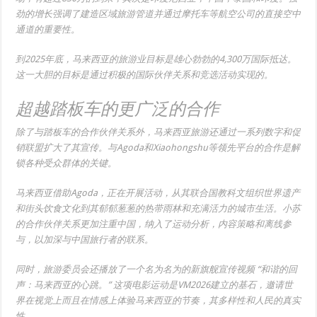
劲的增长强调了建造区域旅游管道并通过摩托车等航空公司的直接空中
通道的重要性。
到2025年底，马来西亚的旅游业目标是雄心勃勃的4,300万国际抵达。
这一大胆的目标是通过积极的国际伙伴关系和竞选活动实现的。
超越踏板车的更广泛的合作
除了与踏板车的合作伙伴关系外，马来西亚旅游还通过一系列数字和促
销联盟扩大了其宣传。与Agoda和Xiaohongshu等领先平台的合作是解
锁各种受众群体的关键。
马来西亚借助Agoda，正在开展活动，从其联合国教科文组织世界遗产
和街头饮食文化到其郁郁葱葱的热带雨林和充满活力的城市生活。小苏
的合作伙伴关系更加注重中国，纳入了运动分析，内容策略和离线参
与，以加深与中国旅行者的联系。
同时，旅游委员会还播放了一个名为名为的新旗舰宣传视频
“和谐的回
声：马来西亚的心跳。”
这项电影运动是VM2026建立的基石，邀请世
界在视觉上而且在情感上体验马来西亚的节奏，其多样性和人民的真实
性。