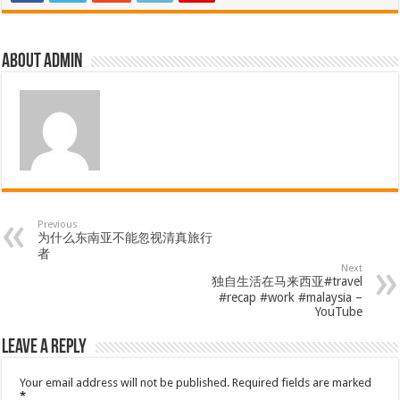
About admin
Previous
为什么东南亚不能忽视清真旅行
者
Next
独自生活在马来西亚#travel
#recap #work #malaysia –
YouTube
Leave a Reply
Your email address will not be published.
Required fields are marked
*