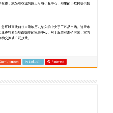
的夜市，或坐在槟城的露天沿海小贩中心，那里的小吃摊提供数
，您可以直接前往吉隆坡历史悠久的中央手工艺品市场。这些市
西亚香料和当地白咖啡的完美中心。对于服装和廉价时装，室内
物物交换被广泛接受。
Stumbleupon
LinkedIn
Pinterest