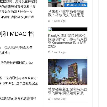
旅行数据趋势，您可以在特定的
来的吉隆坡城市景观和世界
马来西亚航空商务舱回
下是如何为两人计划一次
顾：马尔代夫飞往悉尼
000 卢比至 50,000 卢
1 week ago
 MDAC 指
Klook客路汇聚超过50位
旅游创作者，参与马来西
亚Kreatorverse IN x ME
2026
用，但入境并非完全无条
1 week ago
定标准：
行的最长停留时间为 30
地前三天内通过马来西亚官方
(MDAC)。这个过程是完全
希尔顿在新加坡和马来西
亚的豪华酒店如何发展
返回印度的返程机票证明和
1 week ago