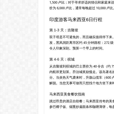
1,500 卢比；对于寻求舒适的情侣和家庭来说，
价为 6,000 卢比，通常每晚超过 10,000 卢比
印度游客马来西亚6日行程
第 1-3 天：吉隆坡
双子塔是不可避免的，而且确实值得停下来
发，黑风洞距离市区约 45 分钟路程：27
令人印象深刻。预算一个早上的时间。
第 4-6 天：槟城
从吉隆坡到槟城的巴士票价为 40 令吉（约
内航班更划算。乔治城奖励慢走。该岛著名
分。当炎热天气袭来时，升旗山缆车（600
解脱。当您无事可做而只想找个地方坐下来
马来西亚美食餐饮指南
跳过昂贵的酒店自助餐；马来西亚传奇的美
参巴椰子饭、烟熏炒扁面条和咖喱薄饼，每盘价格不到