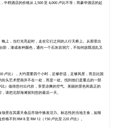
中档酒店的价格从 2,500 至 4,000 卢比不等；而豪华酒店的起
。
。晚上，当灯光亮起时，走在它们之间的人行天桥上。从那里出
2 级台阶，漆成各种颜色，通向一个石灰岩洞穴，不知何故既混乱又
 750 卢比），大约需要四个小时，足够舒适，足够风景，而且比国
的街头艺术壁画并不在一处，而是一处。找到他们是重点的一部
 卢比）值得您付出代价，享受凉爽的空气、美丽的景色和真正的
时，请把北部海滩留到您的最后一天。
食场景在其露天食品市场中焕发活力。标志性的当地主食，如辣
 RM 8 至 RM 12（150 卢比至 220 卢比）。