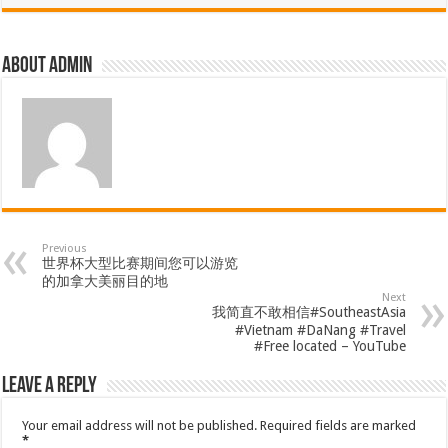
About admin
Previous
世界杯大型比赛期间您可以游览
的加拿大美丽目的地
Next
我简直不敢相信#SoutheastAsia
#Vietnam #DaNang #Travel
#Free located – YouTube
Leave a Reply
Your email address will not be published.
Required fields are marked
*