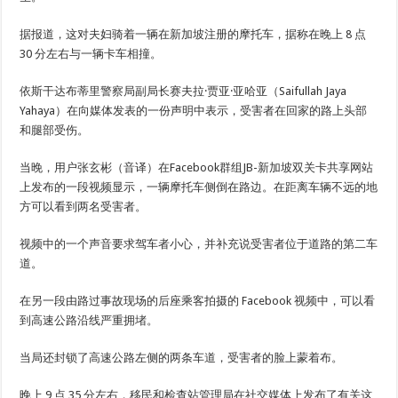
据报道，这对夫妇骑着一辆在新加坡注册的摩托车，据称在晚上 8 点
30 分左右与一辆卡车相撞。
依斯干达布蒂里警察局副局长赛夫拉·贾亚·亚哈亚（Saifullah Jaya
Yahaya）在向媒体发表的一份声明中表示，受害者在回家的路上头部
和腿部受伤。
当晚，用户张玄彬（音译）在Facebook群组JB-新加坡双关卡共享网站
上发布的一段视频显示，一辆摩托车侧倒在路边。在距离车辆不远的地
方可以看到两名受害者。
视频中的一个声音要求驾车者小心，并补充说受害者位于道路的第二车
道。
在另一段由路过事故现场的后座乘客拍摄的 Facebook 视频中，可以看
到高速公路沿线严重拥堵。
当局还封锁了高速公路左侧的两条车道，受害者的脸上蒙着布。
晚上 9 点 35 分左右，移民和检查站管理局在社交媒体上发布了有关这