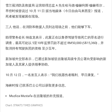
雪兰莪消防及救援局
运营助理总监 A 先生
哈马德·穆赫利斯·穆赫塔尔，
早些时候曾说过
10 月 11 日
据当地媒体《今日自由马来西亚》报道，
死者被发现被困在现场。
三人
他说，在消防和救援人员到达现场之前，他们能够下车。
助理警务处长
纳兹龙表示，此案正在以鲁莽驾驶导致死亡的罪名进行
调查，最高可处以
5至10年监禁
罚款不超过
RM50,000 (S$15,360)
，并
取消持有驾驶执照的资格
至少五年
。
新加坡外交部表示，已通过新加坡驻吉隆坡高级专员公署向受影响的新
加坡人及其家人提供领事协助。
10 月 12 日，一名发言人表示：“我们祝愿伤者顺利、早日康复。”
海峡时报
已联系巴士公司以获取更多信息。
Muzliza Mustafa 在吉隆坡的补充报道。