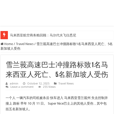
马来西亚航空商务舱回顾：马尔代夫飞往悉尼
Home
/
Travel News
/
雪兰莪高速巴士冲撞路标致1名马来西亚人死亡、5名
新加坡人受伤
雪兰莪高速巴士冲撞路标致1名马
来西亚人死亡、5名新加坡人受伤
admin
October 12, 2025
Travel News
Leave a comment
255 Views
一个人
一辆汽车的司机被杀后
快车
进入
马来西亚雪兰莪州
失去控制并
撞上
路标
早年
10 月 11 日。
Super Nice巴士上的其他人受伤，其中包
括五名新加坡人。