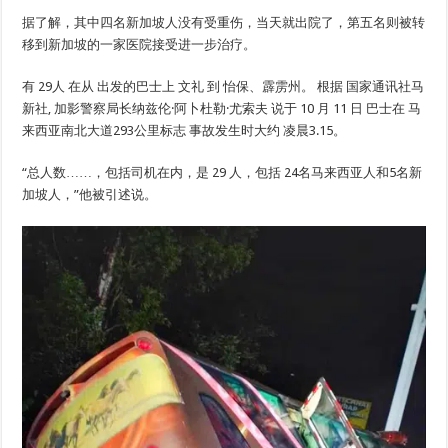
据了解，其中四名新加坡人没有受重伤，当天就出院了，第五名则被转
移到新加坡的一家医院接受进一步治疗。
有
29人
在从 出发的巴士上
文礼
到
怡保、霹雳州。
根据
国家通讯社马
新社
,
加影警察局长纳兹伦·阿卜杜勒·尤索夫
说于
10 月 11 日
巴士在
马
来西亚南北大道293公里标志
事故发生时大约
凌晨3.15
。
“总人数……，包括司机在内，是
29
人，包括
24名马来西亚人和5名新
加坡人
，”他被引述说。