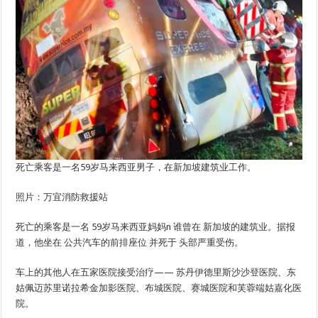
死亡乘客是一名59岁马来西亚男子，在新加坡建筑业工作。
照片：万宜消防救援站
死亡的乘客是一名
59岁马来西亚妈妈
n 谁曾在
新加坡的建筑业
。据报
道，他坐在
公共汽车的前排座位
并死于
头部严重受伤。
车上的其他人在五家医院接受治疗——
苏丹伊德里斯沙沙登医院、东
姑佩迈苏里诺拉希金加影医院、布城医院、赛城医院和芙蓉端姑嘉化医
院
。