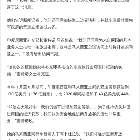
周一（10月18日）在雅加达会晤后，两国外长在联合新闻发布会上披
露了这一消息。
他们告诉新闻记者，他们还同意加快海上边界谈判，并就东盟反对缅甸
军政府的坚定立场达成共识。
印度尼西亚外交部长雷特诺·马苏迪说：“我们已同意为来自两国的基本
业务人士推动一条旅游走廊，这将是马来西亚总理访问之前将讨论的问
题之一。” 没有给出访问日期。
“该协议的框架确实将补充即将推出的东盟旅行走廊安排框架的实
施，”雷特诺女士补充道。
今年 1 月至 8 月期间，印度尼西亚和马来西亚之间的双边贸易额达到
130 亿美元（176 亿新元），比 2020 年同期增加了 40 亿美元或 44%。
“即使在大流行中，我们仍然可以增加双边贸易……为了保持势头并促
进两国的经济复苏，我们认为安全地促进商务旅客的流动非常重
要，”雷特诺说。
她的马来西亚同行拿督赛夫丁阿卜杜拉说：“我们将逐步重新开放……