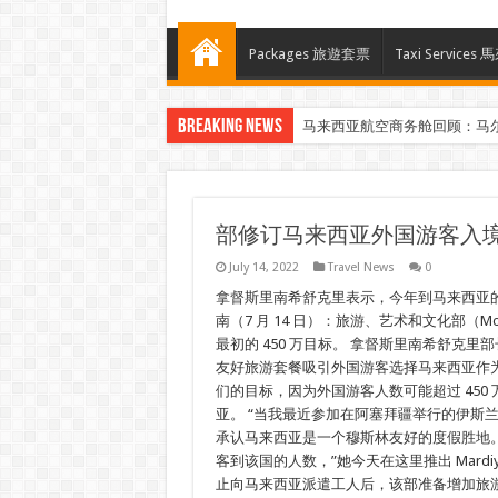
Packages 旅遊套票
Taxi Servi
Breaking News
马来西亚航空商务舱回顾：马
Klook客路汇聚超过50位旅游创作者，
部修订马来西亚外国游客入
July 14, 2022
Travel News
0
拿督斯里南希舒克里表示，今年到马来西亚的外
南（7 月 14 日）：旅游、艺术和文化部（
最初的 450 万目标。 拿督斯里南希舒克
友好旅游套餐吸引外国游客选择马来西亚作为
们的目标，因为外国游客人数可能超过 45
亚。 “当我最近参加在阿塞拜疆举行的伊斯
承认马来西亚是一个穆斯林友好的度假胜地。
客到该国的人数，”她今天在这里推出 Mardiyya
止向马来西亚派遣工人后，该部准备增加旅游