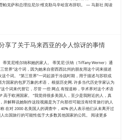
帕克萨和总理拉尼尔·维克勒马辛哈宣布辞职。 — 马新社 阅读
k 上分享了关于马来西亚的令人惊讶的事情
尼维尔纳和她的家人。 蒂芙尼·沃纳（Tiffany Werner）通
r，她使用了“第三世界”这个词，因为她来自密西西比州的朋友用这个词来描述
这个词。 “第三世界”一词起源于冷战时期，用于描述与苏联或
方国家的包罗万象的术语， 根据历史网. 许多当代历史学家认为
这个词来代替它，尽管 一些 网点 有报道称，学术界对这个术语
P 高于欧洲国家。 “我觉得很多美国人，至少是我附近的人，真
说，并解释说她制作这段视频是为了向那些可能没有经常旅行的人
称 在对 2000 名美国人的调查中，40% 的人表示他们从未离开过
美国人出国旅行的可能性低于大多数其他国家的公民。 阅读更多