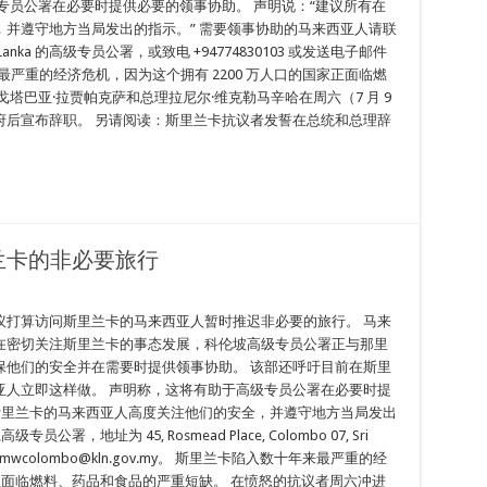
专员公署在必要时提供必要的领事协助。 声明说：“建议所有在
并遵守地方当局发出的指示。” 需要领事协助的马来西亚人请联
7, Sri Lanka 的高级专员公署，或致电 +94774830103 或发送电子邮件
陷入数十年来最严重的经济危机，因为这个拥有 2200 万人口的国家正面临燃
塔巴亚·拉贾帕克萨和总理拉尼尔·维克勒马辛哈在周六（7 月 9
府后宣布辞职。 另请阅读：斯里兰卡抗议者发誓在总统和总理辞
兰卡的非必要旅行
议打算访问斯里兰卡的马来西亚人暂时推迟非必要的旅行。 马来
在密切关注斯里兰卡的事态发展，科伦坡高级专员公署正与那里
保他们的安全并在需要时提供领事协助。 该部还呼吁目前在斯里
亚人立即这样做。 声明称，这将有助于高级专员公署在必要时提
斯里兰卡的马来西亚人高度关注他们的安全，并遵守地方当局发出
地址为 45, Rosmead Place, Colombo 07, Sri
件：mwcolombo@kln.gov.my。 斯里兰卡陷入数十年来最严重的经
家正面临燃料、药品和食品的严重短缺。 在愤怒的抗议者周六冲进