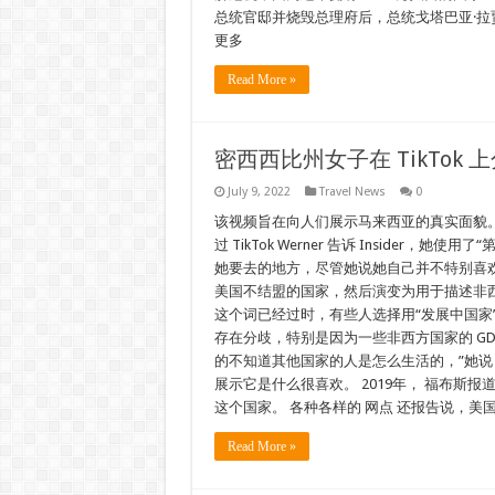
总统官邸并烧毁总理府后，总统戈塔巴亚·拉贾
更多
Read More »
密西西比州女子在 TikTo
July 9, 2022
Travel News
0
该视频旨在向人们展示马来西亚的真实面貌。 蒂芙
过 TikTok Werner 告诉 Inside
她要去的地方，尽管她说她自己并不特别喜欢
美国不结盟的国家，然后演变为用于描述非西
这个词已经过时，有些人选择用“发展中国家”
存在分歧，特别是因为一些非西方国家的 GD
的不知道其他国家的人是怎么生活的，”她
展示它是什么很喜欢。 2019年， 福布斯报道
这个国家。 各种各样的 网点 还报告说，
Read More »