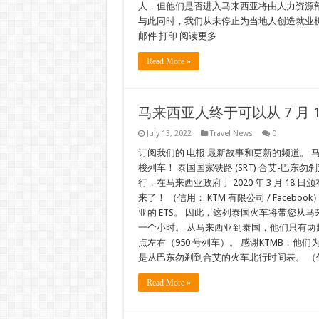
人，但他们是否进入马来西亚将由人力资源部
与此同时，我们从未停止为当地人创造就业机会，”她补
邮件 打印 阅读更多
Read More »
马来西亚人终于可以从 7 月
July 13, 2022
Travel News
0
订阅我们的 电报 最新故事和更新的频道。 
梭列车！ 泰国国家铁路 (SRT) 合艾-巴东勿刹穿
行，在马来西亚政府于 2020 年 3 月 1
来了！ （信用： KTM 有限公司 / Faceb
亚的 ETS。 因此，这列泰国火车将带您从马来
一个小时。 从马来西亚到泰国，他们只有两趟车
点左右（950 号列车）。 感谢KTMB，
是从巴东勿刹到合艾的火车北行时间表。 （信用：
Read More »