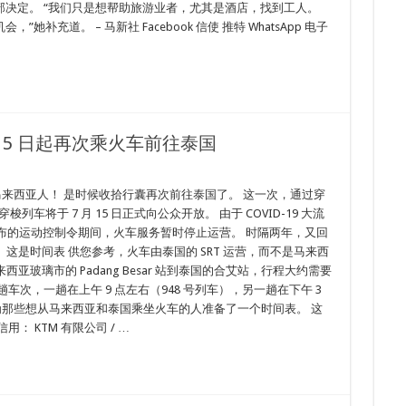
决定。 “我们只是想帮助旅游业者，尤其是酒店，找到工人。
充道。 – 马新社 Facebook 信使 推特 WhatsApp 电子
 15 日起再次乘火车前往泰国
马来西亚人！ 是时候收拾行囊再次前往泰国了。 这一次，通过穿
梭列车将于 7 月 15 日正式向公众开放。 由于 COVID-19 大流
8 日颁布的运动控制令期间，火车服务暂时停止运营。 时隔两年，又回
ook） 这是时间表 供您参考，火车由泰国的 SRT 运营，而不是马来西
西亚玻璃市的 Padang Besar 站到泰国的合艾站，行程大约需要
次，一趟在上午 9 点左右（948 号列车），另一趟在下午 3
他们为那些想从马来西亚和泰国乘坐火车的人准备了一个时间表。 这
 KTM 有限公司 / …