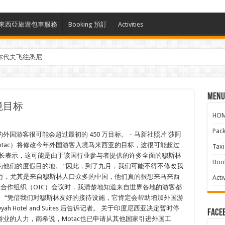
ces 馬來西亞旅遊包車服務
Booking 預訂
Activities
尔代夫飞往悉尼
参与马来西亚Kreatorverse IN x ME 2026
Menu
境目标
HO
Pac
国游客很可能会超过最初的 450 万目标。 – 马新社照片 莎阿
Motac）将修改今年外国游客入境马来西亚的目标，这很可能超过
Ta
里部长表示，这可能是由于该国行业参与者提供的许多全面的穆斯林
Boo
他们的度假目的地。 “因此，到了九月，我们可能不得不修改我
0 万，尤其是来自穆斯林人口众多的中国，他们真的很想来马来西
Activ
兰合作组织（OIC）会议时，我清楚地知道来自世界各地的游客都
 “凭借我们对穆斯林友好的接待设施，它肯定会帮助增加外国游
h Hotel and Suites 后告诉记者。 关于印度尼西亚决定暂时停
face
业的人力，南希说，Motac也已申请从其他国家引进外国工