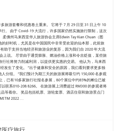
旅游套餐和优惠卷土重来。 它将于 7 月 29 日至 31 日上午 10
ll 举行。 由于 Covid-19 大流行，许多国家仍然实施旅行限制，这次
马来西亚华人旅游协会主席Edwin Tay Kian Chuan（图
地的好时机，尤其是在中国国民中非常受欢迎的仙本那，此前旅
有助于支持当地经济和旅游业的复苏，因为我们自 2020 年大流
会上说。 尽管由于通货膨胀、燃油价格上涨和令吉贬值，某些旅
表示，旅行社将努力削减利润，以提供更实惠的交易。 他认为，马来西
已经发生了变化。 “出于健康和安全的原因，我们看到要求更多独
组。 “我们预计为期三天的旅游展将吸引约 150,000 名参观
前为止，已有10多家旅行社报名参展，80个展位中约85%的摊位已被
系010-208 8266。 在旅游展上消费超过 RM300 的参观者将
 的奖品等着你。 奖品包括机票、游轮套票、酒店住宿和旅游景点门
M 2022 …
建医疗旅行