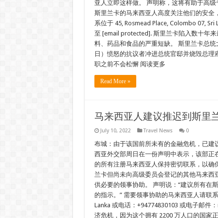
亚人立即这样做。 声明称，这将有助于高级
斯里兰卡的马来西亚人高度关注他们的安全，
系位于 45, Rosmead Place, Colombo 0
至 [email protected]. 斯里兰卡
料、药品和食品的严重短缺。 斯里兰卡总统戈
日）愤怒的抗议者冲进总统官邸并烧毁总理
职之前不会松懈 阅读更多
Read More »
马来西亚人建议推迟到斯里
July 10, 2022
Travel News
0
布城：由于该国前所未有的金融危机，已建
西亚外交部周日在一份声明中表示，该部正
的所有注册马来西亚人保持密切联系，以确
兰卡但尚未向高级委员会登记的其他马来西
供必要的领事协助。 声明说：“建议所有在
的指示。” 需要领事协助的马来西亚人请联系高级专员公署，
Lanka 或电话：+94774830103 或电子邮
济危机，因为这个拥有 2200 万人口的国